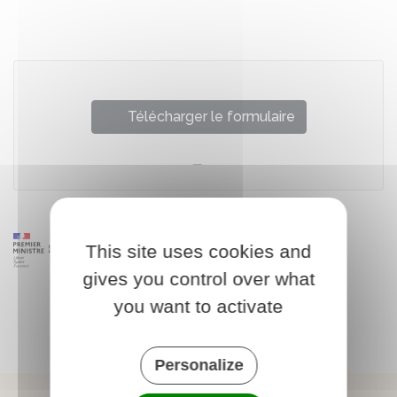
Partager sur Facebook
Partager sur X - Twit
Partager sur
Par
Télécharger le formulaire
This site uses cookies and
gives you control over what
you want to activate
Personalize