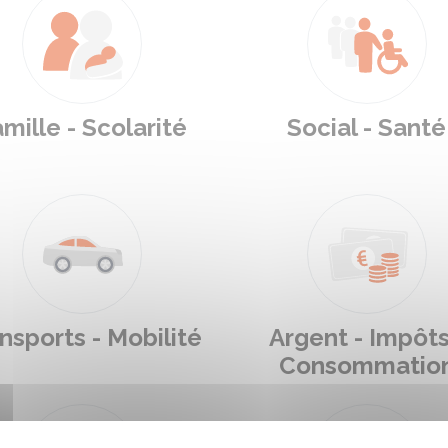
mille - Scolarité
Social - Santé
nsports - Mobilité
Argent - Impôts
Consommatio