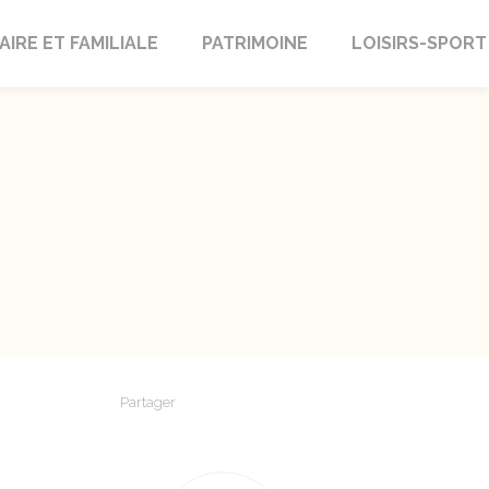
AIRE ET FAMILIALE
PATRIMOINE
LOISIRS-SPORT
Partager
Partager sur Facebook
Partager sur X - Twitter
Partager sur Linkedin
Partager par em