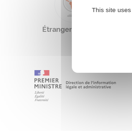
This site uses
Étranger - Europe
L