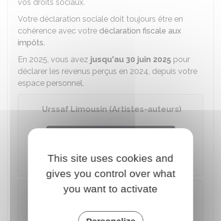
vos droits sociaux.
Votre déclaration sociale doit toujours être en
cohérence avec votre
déclaration fiscale aux
impôts
.
En 2025, vous avez
jusqu'au 30 juin 2025
pour
déclarer les revenus perçus en 2024, depuis votre
espace personnel.
Urssaf Limousin (Artistes-auteurs)
Accéder au service en ligne
This site uses cookies and
Urssaf
gives you control over what
you want to activate
À noter
Depuis le
25 avril 2024
, vous devez
renseigner dans l'étape 2 de votre