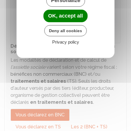
Personalize
déclaration, vos revenus (principaux et
accessoires) ainsi que la nature de l'œuvre
OK, accept all
associée, à partir d'une liste déroulante.
L'Urssaf vous explique
comment déclarer
Deny all cookies
vos différents types de revenus
.
Privacy policy
Détermination de l'assiette des cotisations
sociales
Les modalités de déclaration et de calcul de
l'assiette sociale
varient selon votre régime fiscal :
bénéfices non commerciaux (BNC)
et/ou
traitements et salaires
(TS). Seuls les droits
d'auteur versés par des tiers (éditeur, producteur,
organisme de gestion collective) peuvent être
déclarés
en traitements et salaires
.
Vous déclarez en BNC
Vous déclarez en TS
Les 2 (BNC + TS)