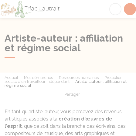
Triac-Lautrait
Acc
Artiste-auteur : affiliation
et régime social
Accueil
Mes démarches
Ressources humaines
Protection
sociale d'un travailleur indépendant
Artiste-auteur : affiliation et
régime social
Partager
Partager sur Facebook
Partager sur X - Twit
Partager sur
Par
En tant qu'artiste-auteur, vous percevez des revenus
artistiques associés à la
création d'œuvres de
l'esprit
, que ce soit dans la branche des écrivains, des
compositeurs de musique, des arts graphiques et