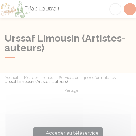
Triac-Lautrait
Acc
Urssaf Limousin (Artistes-
auteurs)
Accueil
Mes démarches
Services en ligne et formulaires
Urssaf Limousin (Artistes-auteurs)
Partager
Partager sur Facebook
Partager sur X - Twit
Partager sur
Par
Accéder au téléservice