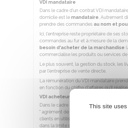
VDI mandataire
Dans le cadre d'un contrat VDI mandataire,
domicile est le
mandataire
. Autrement di
prendre des commandes
au nom et pour
Ici, l'entreprise reste propriétaire de ses 
commandes au fur et à mesure de la dema
besoin d'acheter de la marchandise
(
commercialise les produits ou services de l'
Le plus souvent, la gestion du stock, les l
par l'entreprise de vente directe.
La rémunération du VDI mandataire prend
en fonction du chiffre d'affaires qu'il réalise
VDI acheteur-revendeur
Dans le cadre d'un contrat VDI acheteur-r
This site uses
" agrément de distribution ". Il
achète du s
clients en utilisant ses propres bons de 
dans la limite du prix maximum conseillé.