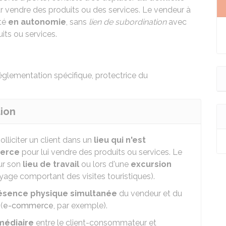
 vendre des produits ou des services. Le vendeur à
ité
en autonomie
, sans
lien de subordination
avec
uits ou services.
églementation spécifique
, protectrice du
tion
olliciter un client dans un
lieu qui n'est
merce
pour lui vendre des produits ou services. Le
sur son
lieu de travail
ou lors d'une
excursion
yage comportant des visites touristiques).
ésence physique simultanée
du vendeur et du
(
e-commerce
, par exemple).
médiaire
entre le client-consommateur et