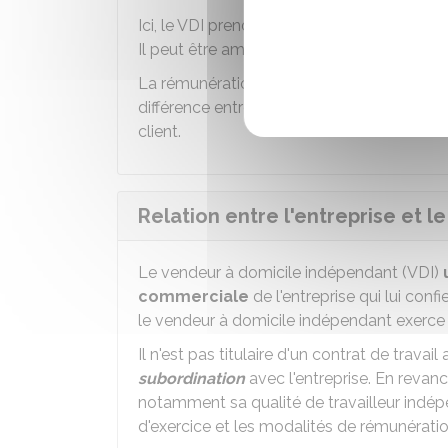
Ici, le VDI prend un risque en achetant des 
Il peut être amené à gérer un stock, les li
La rémunération du VDI acheteur-revende
différence entre le prix d'achat des produit
client.
Relation entre l'entreprise et l
Le vendeur à domicile indépendant (VDI)
commerciale
de l'entreprise qui lui conf
le vendeur à domicile indépendant exerc
Il n'est pas titulaire d'un contrat de travail
subordination
avec l'entreprise. En revanc
notamment sa qualité de travailleur indépe
d'exercice et les modalités de rémunératio