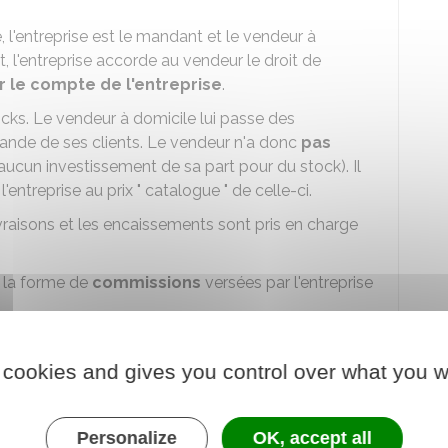
 l'entreprise est le mandant et le vendeur à
t, l'entreprise accorde au vendeur le droit de
 le compte de l'entreprise
.
stocks. Le vendeur à domicile lui passe des
nde de ses clients. Le vendeur n'a donc
pas
aucun investissement de sa part pour du stock). Il
entreprise au prix " catalogue " de celle-ci.
ivraisons et les encaissements sont pris en charge
 la forme de
commissions
versées par l'entreprise
.
evendeur, le vendeur à domicile dispose d'un
 cookies and gives you control over what you w
tock à l'entreprise pour le revendre
à ses
commandes. Il
fixe lui-même le prix de revente
,
Personalize
OK, accept all