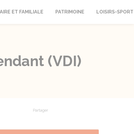
AIRE ET FAMILIALE
PATRIMOINE
LOISIRS-SPORT
endant (VDI)
Partager
Partager sur Facebook
Partager sur X - Twitter
Partager sur Linkedin
Partager par em