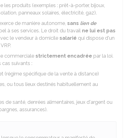
ue les produits (exemples : prêt-à-porter, bijoux,
lation, panneaux solaires, électricité, gaz).
 exerce de manière autonome,
sans
lien de
pel à ses services. Le droit du travail
ne lui est pas
 avec le vendeur à domicile
salarié
qui dispose d'un
e
VRP
.
que commerciale
strictement encadrée
par la loi.
 cas suivants :
t (régime spécifique de la vente à distance)
res, ou tous lieux destinés habituellement au
ces de santé, denrées alimentaires, jeux d'argent ou
pargnes, assurances).
lorsque le consommateur a manifesté de