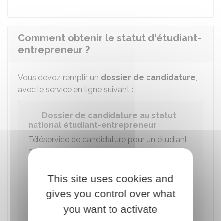
Comment obtenir le statut d'étudiant-
entrepreneur ?
Vous devez remplir un
dossier de candidature
,
avec le service en ligne suivant :
Dossier de candidature au statut
national étudiant-entrepreneur
Téléservice de candidature pour un étudiant
ou un jeune diplômé au statut national
d'étudiant-entrepreneur
This site uses cookies and
Accéder au service en ligne
gives you control over what
you want to activate
Ministère chargé de l'éducation