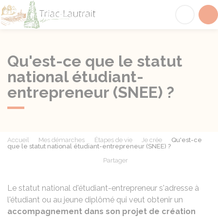
Triac-Lautrait
Acc
Qu'est-ce que le statut
national étudiant-
entrepreneur (SNEE) ?
Accueil
Mes démarches
Étapes de vie
Je crée
Qu'est-ce
que le statut national étudiant-entrepreneur (SNEE) ?
Partager
Partager sur Facebook
Partager sur X - Twit
Partager sur
Par
Le statut national d'étudiant-entrepreneur s'adresse à
l'étudiant ou au jeune diplômé qui veut obtenir un
accompagnement dans son projet de création