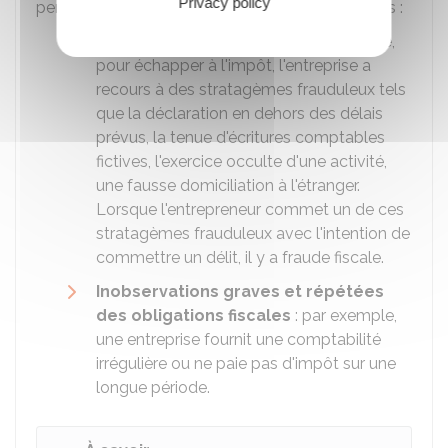
Privacy policy
personnel de l'entrepreneur dans les cas suivants :
Manœuvres frauduleuses
: par exemple,
pour échapper à l'impôt, l'entreprise a
recours à des stratagèmes frauduleux tels
que la déclaration en dehors des délais
prévus, la tenue d'écritures comptables
fictives, l'exercice occulte d'une activité,
une fausse domiciliation à l'étranger.
Lorsque l'entrepreneur commet un de ces
stratagèmes frauduleux avec l'intention de
commettre un délit, il y a fraude fiscale.
Inobservations graves et répétées
des obligations fiscales
: par exemple,
une entreprise fournit une comptabilité
irrégulière ou ne paie pas d'impôt sur une
longue période.