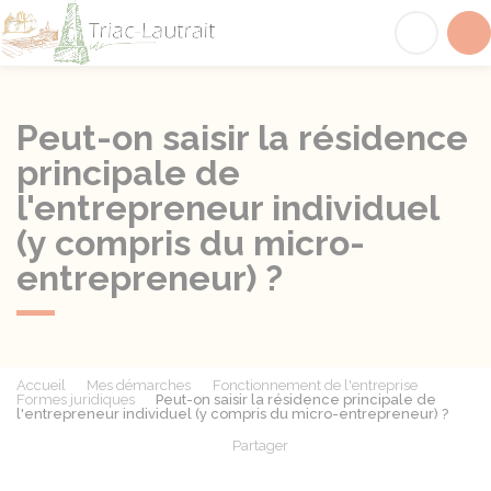
Triac-Lautrait
Acc
Peut-on saisir la résidence
principale de
l'entrepreneur individuel
(y compris du micro-
entrepreneur) ?
Accueil
Mes démarches
Fonctionnement de l'entreprise
Formes juridiques
Peut-on saisir la résidence principale de
l'entrepreneur individuel (y compris du micro-entrepreneur) ?
Partager
Partager sur Facebook
Partager sur X - Twit
Partager sur
Par