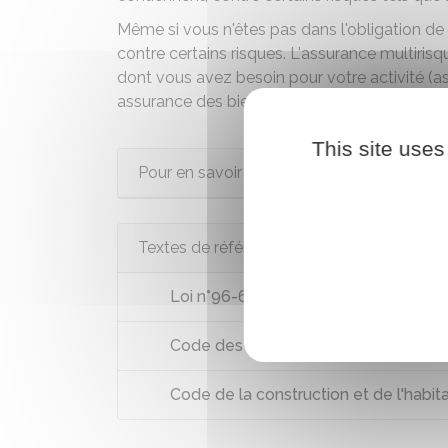
Même si vous n'êtes pas dans l'obligation de
contre certains risques. L'assurance multiris
dont vous avez besoin pour votre activité (as
assurance des biens et du stock de marchandi
This site uses
Pour en savoir plus
Textes de référence
Loi n°96-603 du 5 juillet 1996 : articl
Code des assurances : articles L211-
Code de la construction et de l'habita