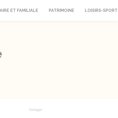
AIRE ET FAMILIALE
PATRIMOINE
LOISIRS-SPORT
e
Partager
Partager sur Facebook
Partager sur X - Twitter
Partager sur Linkedin
Partager par em