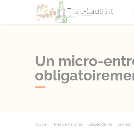
Triac-L
Un micro-entre
obligatoireme
Accueil
Mes démarches
Étapes de vie
Je crée