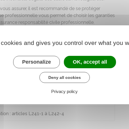
 vous assurer, il est recommandé de se protéger
que professionnelle vous permet de choisir les garanties
surance responsabilité civile professionnelle,
se , etc.
 cookies and gives you control over what you w
Personalize
OK, accept all
Deny all cookies
e 22-2
Privacy policy
1 à L211-28
tion : articles L241-1 à L242-4