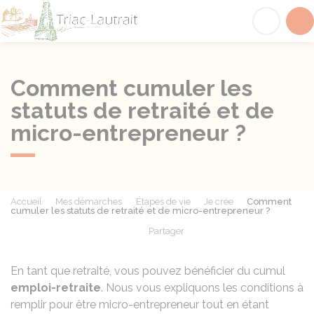
Triac-Lautrait
Acc
Comment cumuler les
statuts de retraité et de
micro-entrepreneur ?
Accueil
Mes démarches
Étapes de vie
Je crée
Comment
cumuler les statuts de retraité et de micro-entrepreneur ?
Partager
Partager sur Facebook
Partager sur X - Twit
Partager sur
Par
En tant que retraité, vous pouvez bénéficier du cumul
emploi-retraite
. Nous vous expliquons les conditions à
remplir pour être micro-entrepreneur tout en étant