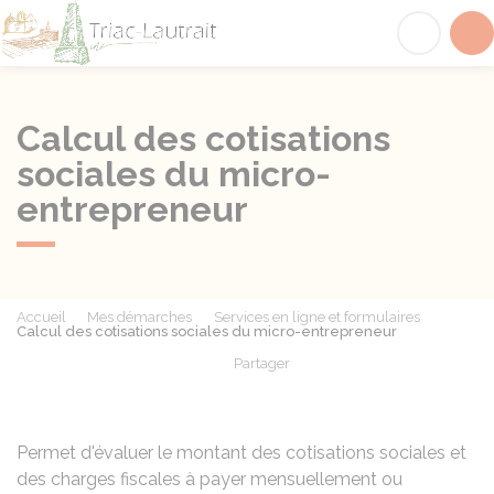
Triac-Lautrait
Acc
Calcul des cotisations
sociales du micro-
entrepreneur
Accueil
Mes démarches
Services en ligne et formulaires
Calcul des cotisations sociales du micro-entrepreneur
Partager
Partager sur Facebook
Partager sur X - Twit
Partager sur
Par
Permet d'évaluer le montant des cotisations sociales et
des charges fiscales à payer mensuellement ou