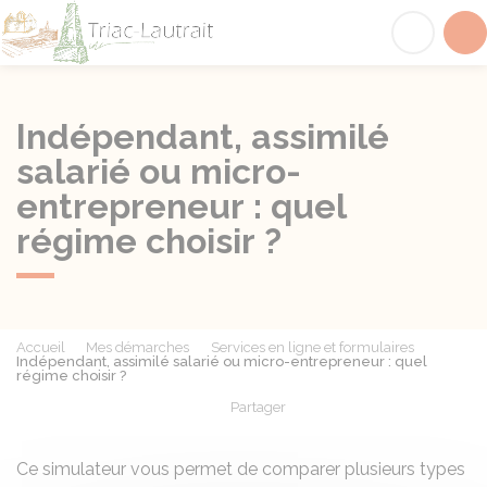
Triac-Lautrait
Acc
Indépendant, assimilé
salarié ou micro-
entrepreneur : quel
régime choisir ?
Accueil
Mes démarches
Services en ligne et formulaires
Indépendant, assimilé salarié ou micro-entrepreneur : quel
régime choisir ?
Partager
Partager sur Facebook
Partager sur X - Twit
Partager sur
Par
Ce simulateur vous permet de comparer plusieurs types