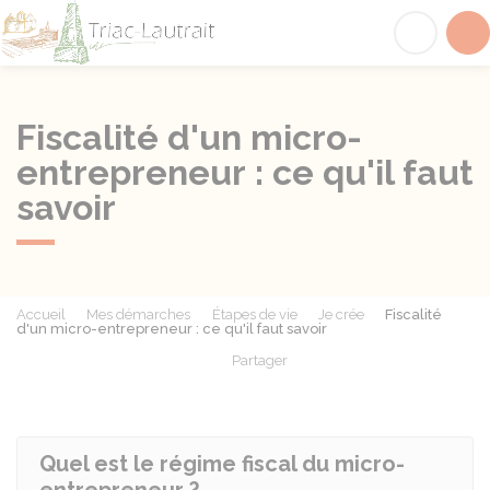
Triac-Lautrait
Acc
Fiscalité d'un micro-
entrepreneur : ce qu'il faut
savoir
Accueil
Mes démarches
Étapes de vie
Je crée
Fiscalité
d'un micro-entrepreneur : ce qu'il faut savoir
Partager
Partager sur Facebook
Partager sur X - Twit
Partager sur
Par
Quel est le régime fiscal du micro-