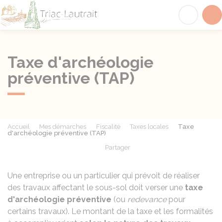
Triac-Lautrait
Acc
Taxe d'archéologie
préventive (TAP)
Accueil
Mes démarches
Fiscalité
Taxes locales
Taxe
d'archéologie préventive (TAP)
Partager
Partager sur Facebook
Partager sur X - Twit
Partager sur
Par
Une entreprise ou un particulier qui prévoit de réaliser
des travaux affectant le sous-sol doit verser une
taxe
d'archéologie préventive
(ou
redevance
pour
certains travaux). Le montant de la taxe et les formalités