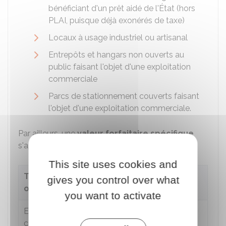
bénéficiant d'un prêt aidé de l'État (hors
PLAI
, puisque déjà exonérés de taxe)
Locaux à usage industriel ou artisanal
Entrepôts et hangars non ouverts au
public faisant l'objet d'une exploitation
commerciale
Parcs de stationnement couverts faisant
l'objet d'une exploitation commerciale.
Par ailleurs, une
valeur forfaitaire spécifique
s'applique à certains aménagements.
This site uses cookies and
Type d'aménagement
Valeur
gives you control over what
ou d'installation
forfaitaire
you want to activate
Emplacement de tente,
3 000 €
par
caravane et résidence
emplacement