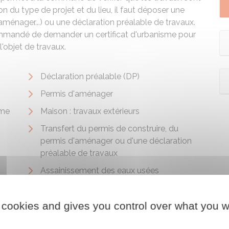
 du type de projet et du lieu, il faut déposer une
ménager...) ou une déclaration préalable de travaux.
ommandé de demander un certificat d'urbanisme pour
l'objet de travaux.
Déclaration préalable (DP)
Permis d'aménager
sme
Maison : travaux extérieurs
Transfert du permis de construire, du
permis d'aménager ou d'une déclaration
préalable de travaux
Assainissement des eaux usées
domestiques
 cookies and gives you control over what you w