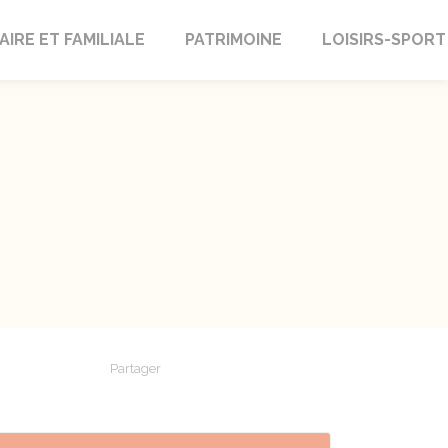
AIRE ET FAMILIALE
PATRIMOINE
LOISIRS-SPORT
Partager
Partager sur Facebook
Partager sur X - Twitter
Partager sur Linkedin
Partager par em