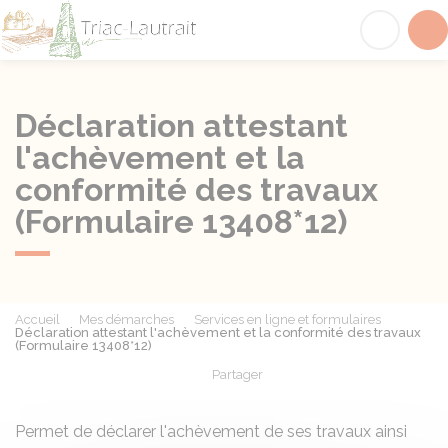
Triac-Lautrait
Acc
Déclaration attestant
l'achèvement et la
conformité des travaux
(Formulaire 13408*12)
Accueil
Mes démarches
Services en ligne et formulaires
Déclaration attestant l'achèvement et la conformité des travaux
(Formulaire 13408*12)
Partager
Partager sur Facebook
Partager sur X - Twit
Partager sur
Par
Permet de déclarer l'achèvement de ses travaux ainsi