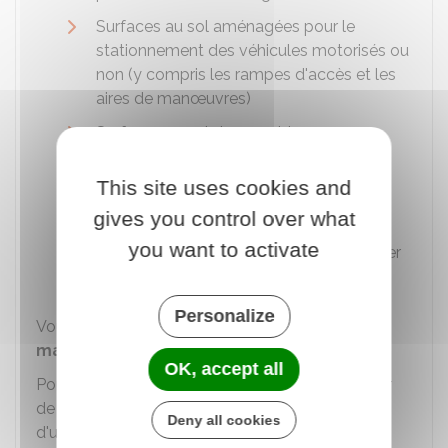
Surfaces au sol aménagées pour le
stationnement des véhicules motorisés ou
non (y compris les rampes d'accès et les
aires de manœuvres)
Surfaces au sol des combles non
aménageables pour l'habitation ou pour
des activités à caractère professionnel,
This site uses cookies and
artisanal, industriel ou commercial (par
gives you control over what
exemple, combles avec encombrement
you want to activate
de la charpente important ou un plancher
qui ne peut pas supporter des charges).
Personalize
Vous devez également déduire l'épaisseur des
matériaux isolants
.
OK, accept all
Pour vous aider à calculer la surface de plancher
de votre construction, vous pouvez vous servir
Deny all cookies
d'une méthode de calcul :