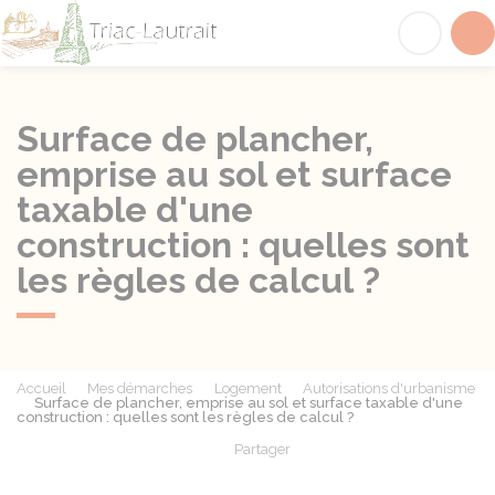
Triac-Lautrait
Acc
Surface de plancher,
emprise au sol et surface
taxable d'une
construction : quelles sont
les règles de calcul ?
Accueil
Mes démarches
Logement
Autorisations d'urbanisme
Surface de plancher, emprise au sol et surface taxable d'une
construction : quelles sont les règles de calcul ?
Partager
Partager sur Facebook
Partager sur X - Twit
Partager sur
Par