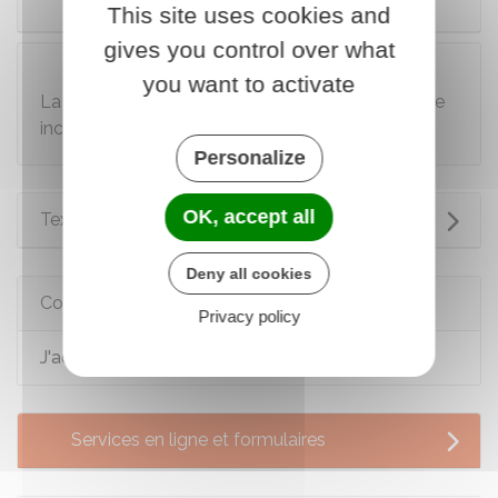
5 m²
This site uses cookies and
gives you control over what
À savoir
you want to activate
La transformation de votre garage peut avoir une
incidence sur vos impôts fonciers.
Personalize
OK, accept all
Textes de référence
Deny all cookies
Comment faire si...
Privacy policy
J'achète un logement
Services en ligne et formulaires