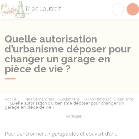
Triac-Lautrait
Acc
Quelle autorisation
d’urbanisme déposer pour
changer un garage en
pièce de vie ?
Accueil
Mes démarches
Logement
Autorisations d'urbanisme
Quelle autorisation d’urbanisme déposer pour changer un
garage en pièce de vie ?
Partager
Partager sur Facebook
Partager sur X - Twit
Partager sur
Par
Pour transformer un
garage
clos et couvert d'une