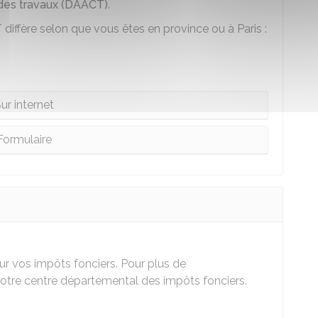
 des travaux (DAACT)
.
ffère selon que vous êtes en province ou à Paris :
ur internet
Formulaire
ur vos impôts fonciers. Pour plus de
tre centre départemental des impôts fonciers.