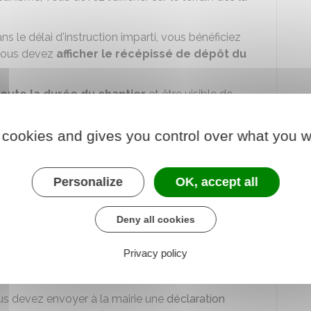
ns le délai d'instruction imparti, vous bénéficiez
 vous devez
afficher le récépissé de dépôt du
oute la durée du chantier
et être visible de
r votre panneau d'affichage doivent être lisibles de
u public.
 cookies and gives you control over what you w
e sur le terrain, un
tiers
peut
contester
fait alors un
recours gracieux auprès du maire
qui a
Personalize
OK, accept all
 de
saisir le juge administratif
pour demander
Deny all cookies
Privacy policy
vaux
s devez envoyer à la mairie une
déclaration