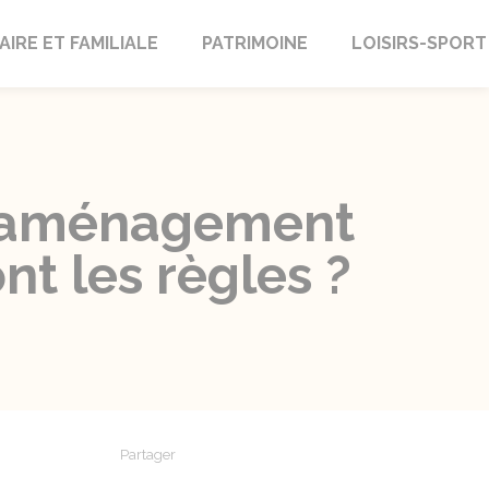
AIRE ET FAMILIALE
PATRIMOINE
LOISIRS-SPORT
n aménagement
nt les règles ?
Partager
Partager sur Facebook
Partager sur X - Twitter
Partager sur Linkedin
Partager par em