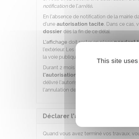
notification
de l'
arrêté
.
En l'absence de notification de la mairie da
d'une
autorisation tacite
. Dans ce cas,
dossier
dès la fin de ce délai.
L'affichage
doit rester en place
pendant t
l'extérieur. Les renseignements figurant su
la voie publique ou des espaces ouverts a
This site uses
er
Durant 2 mois à partir du 1
jour d'affichag
l'autorisation
qui vous a été accordée. Il 
délivré l'autorisation. Il peut aussi décider
l'annulation de l'autorisation d'urbanisme.
Déclarer l'achèvement des tra
Quand vous avez terminé vos travaux, vou