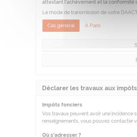
attestant l'achèvement et la conformité
Le mode de transmission de votre DAACT di
Cas général
À Paris
S
Déclarer les travaux aux impôts
Impôts fonciers
Vos travaux peuvent avoir une incidence s
renseignements, vous pouvez contacter vo
Où s'adresser ?