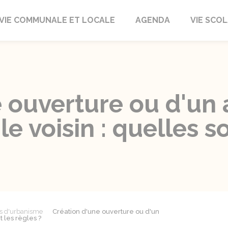
autrait
VIE COMMUNALE ET LOCALE
AGENDA
VIE SCOL
e ouverture ou d'u
e voisin : quelles so
ns d'urbanisme
Création d'une ouverture ou d'un
 les règles ?