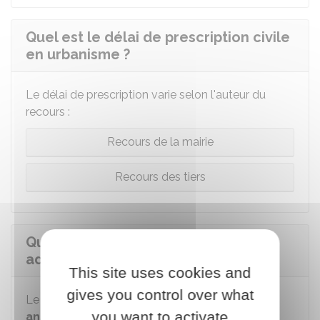
Quel est le délai de prescription civile
en urbanisme ?
Le délai de prescription varie selon l'auteur du
recours :
Recours de la mairie
Recours des tiers
Quel est le délai de prescription
administrative en urbanisme ?
This site uses cookies and
gives you control over what
Le délai de prescription administrative est de
10
you want to activate
ans ou il est
imprescriptible
.