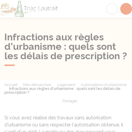
Triac-Lautrait
Acc
Infractions aux règles
d'urbanisme : quels sont
les délais de prescription ?
Accueil
Mes démarches
Logement
Autorisations d'urbanisme
Infractions aux règles d'urbanisme : quels sont les délais de
prescription ?
Partager
Partager sur Facebook
Partager sur X - Twit
Partager sur
Par
Si vous avez réalisé des travaux sans autorisation
d'urbanisme ou sans respecter l'autorisation obtenue, il
s'agit d'un
délit
. La mairie ou des
tiers
peuvent vous