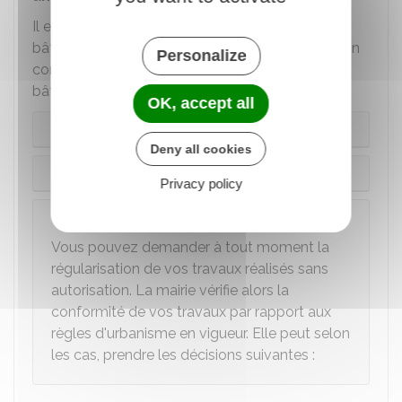
Il est différent pour des travaux réalisés sur un
bâtiment irrégulier (édifié sans autorisation ou non
Personalize
conforme à la réglementation) ou pour un
bâtiment construit sans permis de construire :
OK, accept all
Travaux réalisés sur un bâtiment irrégulier
Deny all cookies
Bâtiment édifié sans permis de construire
Privacy policy
À savoir
Vous pouvez demander à tout moment la
régularisation de vos travaux réalisés sans
autorisation. La mairie vérifie alors la
conformité de vos travaux par rapport aux
règles d'urbanisme en vigueur. Elle peut selon
les cas, prendre les décisions suivantes :