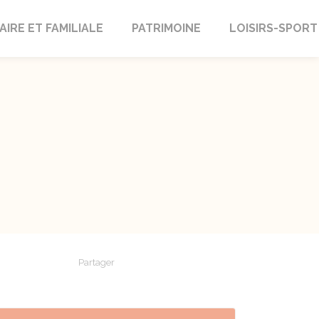
AIRE ET FAMILIALE
PATRIMOINE
LOISIRS-SPORT
Partager
Partager sur Facebook
Partager sur X - Twitter
Partager sur Linkedin
Partager par em