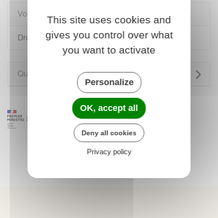
Voir aussi
This site uses cookies and
gives you control over what
Droit de préemption urbain (DPU)
you want to activate
Questions ? Réponses !
Personalize
OK, accept all
Deny all cookies
Privacy policy