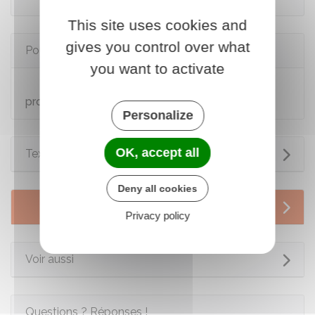
This site uses cookies and
gives you control over what
Pour en savoir plus
you want to activate
Autorisation d'exploiter une installation de
production d'électricité
Personalize
OK, accept all
Textes de référence
Deny all cookies
Services en ligne et formulaires
Privacy policy
Voir aussi
Questions ? Réponses !