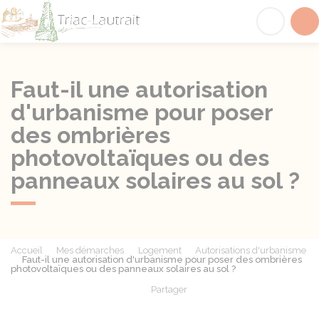
Triac-Lautrait
Acc
Faut-il une autorisation
d'urbanisme pour poser
des ombrières
photovoltaïques ou des
panneaux solaires au sol ?
Accueil
Mes démarches
Logement
Autorisations d'urbanisme
Faut-il une autorisation d'urbanisme pour poser des ombrières
photovoltaïques ou des panneaux solaires au sol ?
Partager
Partager sur Facebook
Partager sur X - Twit
Partager sur
Par