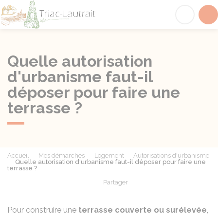
Triac-Lautrait
Acc
Quelle autorisation
d'urbanisme faut-il
déposer pour faire une
terrasse ?
Accueil
Mes démarches
Logement
Autorisations d'urbanisme
Quelle autorisation d'urbanisme faut-il déposer pour faire une
terrasse ?
Partager
Partager sur Facebook
Partager sur X - Twit
Partager sur
Par
Pour construire une
terrasse couverte ou surélevée
,