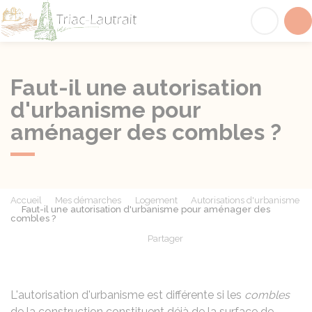
Triac-Lautrait
Acc
Faut-il une autorisation
d'urbanisme pour
aménager des combles ?
Accueil
Mes démarches
Logement
Autorisations d'urbanisme
Faut-il une autorisation d'urbanisme pour aménager des
combles ?
Partager
Partager sur Facebook
Partager sur X - Twit
Partager sur
Par
L'autorisation d'urbanisme est différente si les
combles
de la construction constituent déjà de la
surface de