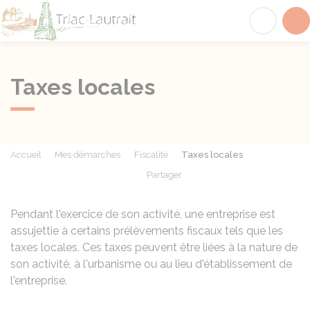
Triac-Lautrait
Acc
Taxes locales
Accueil
Mes démarches
Fiscalité
Taxes locales
Partager
Partager sur Facebook
Partager sur X - Twit
Partager sur
Par
Pendant l'exercice de son activité, une entreprise est
assujettie à certains prélèvements fiscaux tels que les
taxes locales. Ces taxes peuvent être liées à la nature de
son activité, à l'urbanisme ou au lieu d'établissement de
l'entreprise.