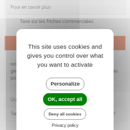
Pour en savoir plus
Taxe sur les friches commerciales
Services en ligne et formulaires
This site uses cookies and
gives you control over what
Redevance pour prélèvement sur la
you want to activate
ressource en eau complément au formulaire
général collectivités réseaux de distribution d'eau
potable
Personalize
OK, accept all
Questions ? Réponses !
Taxe de séjour touristique : quels sont les tarifs ?
Deny all cookies
Privacy policy