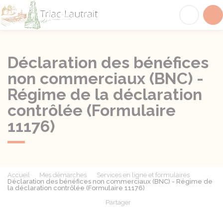
Triac-Lautrait
Acc
Déclaration des bénéfices
non commerciaux (BNC) -
Régime de la déclaration
contrôlée (Formulaire
11176)
Accueil
Mes démarches
Services en ligne et formulaires
Déclaration des bénéfices non commerciaux (BNC) - Régime de
la déclaration contrôlée (Formulaire 11176)
Partager
Partager sur Facebook
Partager sur X - Twit
Partager sur
Par