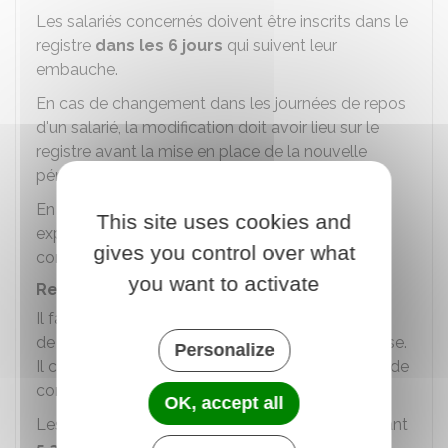
Les salariés concernés doivent être inscrits dans le
registre
dans les 6 jours
qui suivent leur
embauche.
En cas de changement dans les journées de repos
d'un salarié, la modification doit avoir lieu sur le
registre avant la mise en place de la nouvelle
période de repos.
En cas de non-tenue de ce registre, vous vous
This site uses cookies and
exposez à une amende de
1 500 €
par salarié
gives you control over what
concerné.
you want to activate
Registre des contrôles de sécurité
Il faut indiquer dans ce registre que les contrôles
de sécurité ont bien été effectués dans l'entreprise.
Personalize
Il contient tous les documents de vérification et de
contrôle en matière d'hygiène et de sécurité.
OK, accept all
Les informations doivent être conservées pendant