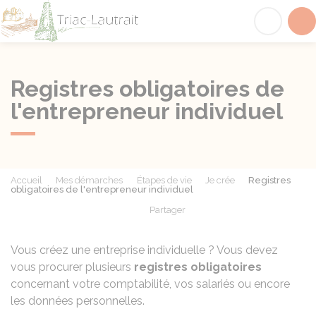
Triac-Lautrait
Acc
Registres obligatoires de
l'entrepreneur individuel
Accueil
Mes démarches
Étapes de vie
Je crée
Registres
obligatoires de l'entrepreneur individuel
Partager
Partager sur Facebook
Partager sur X - Twit
Partager sur
Par
Vous créez une entreprise individuelle ? Vous devez
vous procurer plusieurs
registres obligatoires
concernant votre comptabilité, vos salariés ou encore
les données personnelles.