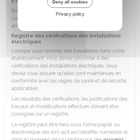
5 ans
.
Deny all cookies
En cas de
mauvaise tenue
du registre des
Privacy policy
contrôles de sécurité, vous vous exposez à une
amende de
750 €
par salarié
concerné.
Registre des vérifications des installations
électriques
Lorsque vous recevez des travailleurs dans votre
établissement, vous devez procéder à des
vérifications des installations électriques. Vous
devez vous assurer qu'elles sont maintenues en
conformité avec les règles de santé et de sécurité
applicables.
Les résultats des vérifications, les justifications des
travaux et modifications effectués doivent être
consignés sur un registre.
Le registre peut être tenu sous forme papier ou
électronique dès lors qu'il est identifié, numéroté et
daté au moment de sa création par des
moyens