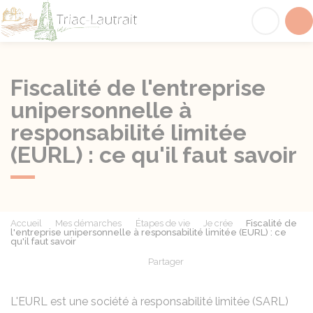
Triac-Lautrait
Acc
Fiscalité de l'entreprise
unipersonnelle à
responsabilité limitée
(EURL) : ce qu'il faut savoir
Accueil
Mes démarches
Étapes de vie
Je crée
Fiscalité de
l'entreprise unipersonnelle à responsabilité limitée (EURL) : ce
qu'il faut savoir
Partager
Partager sur Facebook
Partager sur X - Twit
Partager sur
Par
L'EURL est une société à responsabilité limitée (SARL)