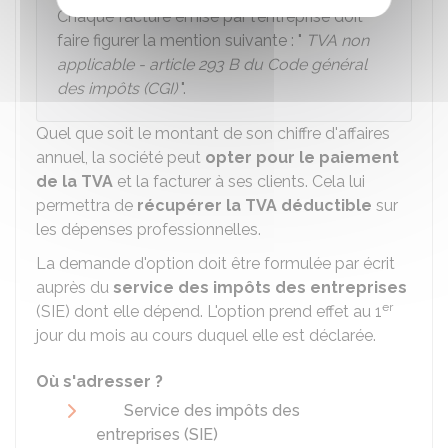
Chaque facture émise par l'entreprise doit
faire figurer la mention suivante : "
TVA non
applicable - article 293 B du Code général
des impôts (CGI)
".
Quel que soit le montant de son chiffre d'affaires
annuel, la société peut
opter pour le paiement
de la TVA
et la facturer à ses clients. Cela lui
permettra de
récupérer la TVA déductible
sur
les dépenses professionnelles.
La demande d'option doit être formulée par écrit
auprès du
service des impôts des entreprises
er
(SIE) dont elle dépend. L'option prend effet au 1
jour du mois au cours duquel elle est déclarée.
Où s'adresser ?
Service des impôts des
entreprises (SIE)