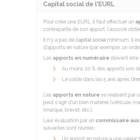
Capital social de l'EURL
Pour créer une EURL, il faut effectuer un
a
contrepartie de son apport, l'associé obti
Il n'y a pas de
capital social
minimum. Il es
d'apports en nature (par exemple, un ordina
Les
apports en numéraire
doivent être 
Au moins
20 %
des apports lors de
Le solde dans les 5 ans après l'
im
Les
apports en nature
se réalisent par u
peut s'agir d'un bien matériel (véhicule, ma
(marque, brevet, etc.).
Leur évaluation par un
commissaire aux
suivantes sont réunies :
Un apport en nature a une valeur 