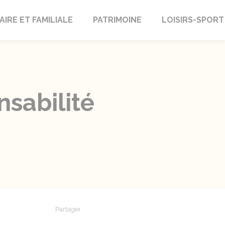
AIRE ET FAMILIALE
PATRIMOINE
LOISIRS-SPORT
nsabilité
r
Partager
Partager sur Facebook
Partager sur X - Twitter
Partager sur Linkedin
Partager par em