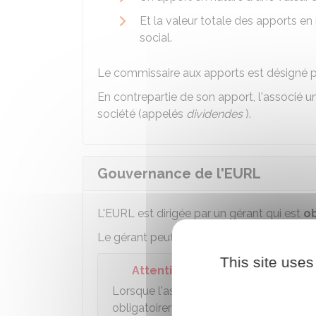
Et la valeur totale des apports en
social.
Le commissaire aux apports est désigné pa
En contrepartie de son apport, l'associé u
société (appelés
dividendes
).
Gouvernance de l'EURL
L'EURL est dirigée par un gérant qui est
o
Le gérant peut être l'associé unique de l
This site uses
Attention
Lorsque l'associé unique de l'EURL est
obligatoirement confiée à une personn