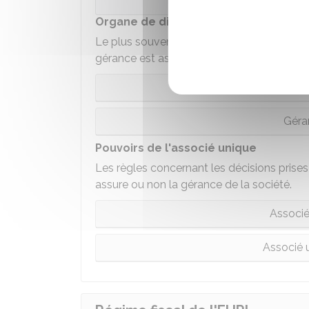
Organe de direction
Le plus souvent, l'associé unique est le g
gérance est assurée par un tiers, c'est-à-d
Gérant
Géra
Pouvoirs de l'associé unique
Les règles concernant les décisions prises 
assure ou non la gérance de la société.
Associé
Associé 