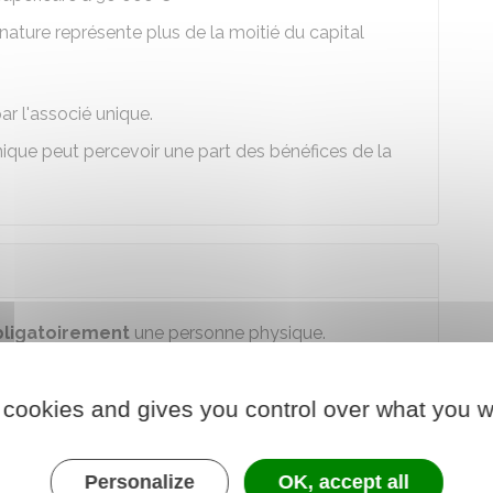
 nature représente plus de la moitié du capital
r l'associé unique.
nique peut percevoir une part des bénéfices de la
bligatoirement
une personne physique.
'EURL ou un
tiers
à la société.
 cookies and gives you control over what you w
 une
personne morale
, la gérance est
e physique.
Personalize
OK, accept all