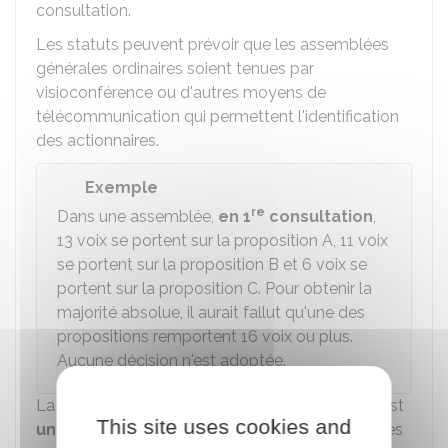
consultation.
Les statuts peuvent prévoir que les assemblées
générales ordinaires soient tenues par
visioconférence ou d'autres moyens de
télécommunication qui permettent l'identification
des actionnaires.
Exemple
re
Dans une assemblée,
en 1
consultation
,
13 voix se portent sur la proposition A, 11 voix
se portent sur la proposition B et 6 voix se
portent sur la proposition C. Pour obtenir la
majorité absolue, il aurait fallut qu'une des
propositions remportent 16 voix ou plus.
Aucune décision n'est adoptée.
La réunion d'une assemblée générale ordinaire est
This site uses cookies and
uniquement obligatoire
pour l'approbation des