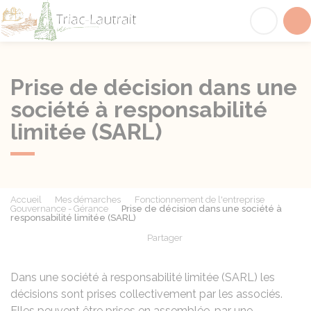
Triac-Lautrait
Acc
Prise de décision dans une
société à responsabilité
limitée (SARL)
Accueil
Mes démarches
Fonctionnement de l'entreprise
Gouvernance - Gérance
Prise de décision dans une société à
responsabilité limitée (SARL)
Partager
Partager sur Facebook
Partager sur X - Twit
Partager sur
Par
Dans une société à responsabilité limitée (
SARL
) les
décisions sont prises collectivement par les associés.
Elles peuvent être prises en assemblée, par une