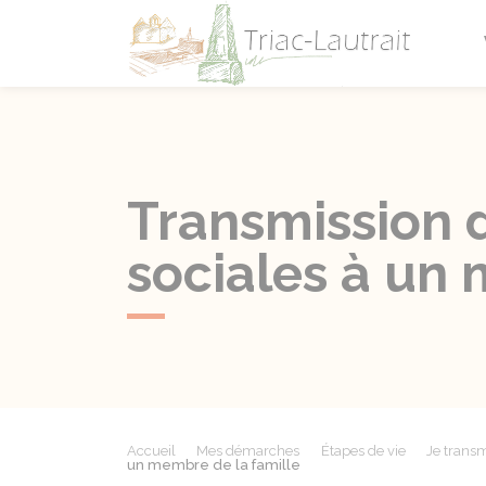
Triac-L
Transmission d
sociales à un 
Accueil
Mes démarches
Étapes de vie
Je trans
un membre de la famille