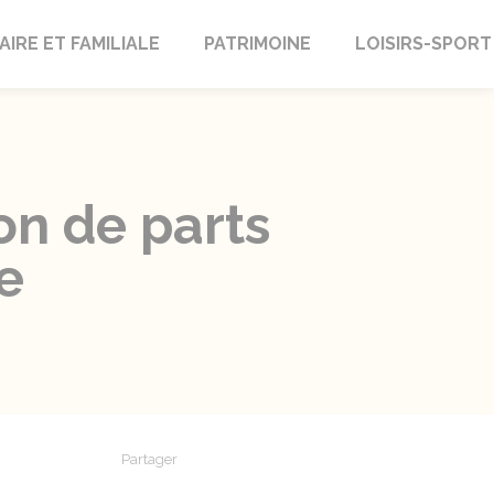
AIRE ET FAMILIALE
PATRIMOINE
LOISIRS-SPORT
on de parts
e
Partager
Partager sur Facebook
Partager sur X - Twitter
Partager sur Linkedin
Partager par em