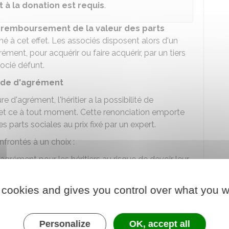
t à la donation est requis
.
u
remboursement de la valeur des parts
gné à cet effet. Les associés disposent alors d'un
ément, pour acquérir ou faire acquérir, par un tiers
socié défunt.
nde d'agrément
 d'agrément, l'héritier a la possibilité de
 et ce à tout moment. Cette renonciation emporte
es parts sociales au prix fixé par un expert.
frontés à un choix :
agrément pour les héritiers au risque de devoir leur
ciales
r librement dans la société, au risque d'entrainer une
 cookies and gives you control over what you w
ons.
Personalize
OK, accept all