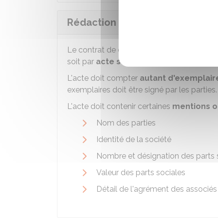
Rédaction de l'acte de donatio
Le contrat de donation doit être rédigé par
soit par
acte sous seing privé
(entre les
L'acte doit compter
autant d'exemplair
exemplaires doit être signé par les parties.
L'acte doit contenir certaines
mentions o
Nom des parties
Identité de la société
Nombre et désignation des parts s
Valeur des parts sociales
Détail de l'agrément des associés