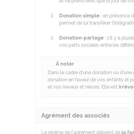
et ne prend effet que le jour de vo
Donation simple
: en présence d'
permet de lui transférer l'intégrali
Donation-partage
: s'il y a plu
vos parts sociales entre les différ
À noter
Dans le cadre d'une donation ou d'une 
donation en faveur de vos enfants et pe
et vos neveux et nièces. Elle est
irrév
Agrément des associés
Le régime de l'agrément dépend de
la f