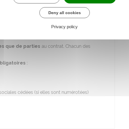
n
Deny all cookies
Privacy policy
 écrit, soit par
acte authentique
(par un notaire),
 parties uniquement).
es que de parties
au contrat. Chacun des
bligatoires
:
ociales cédées (si elles sont numérotées)