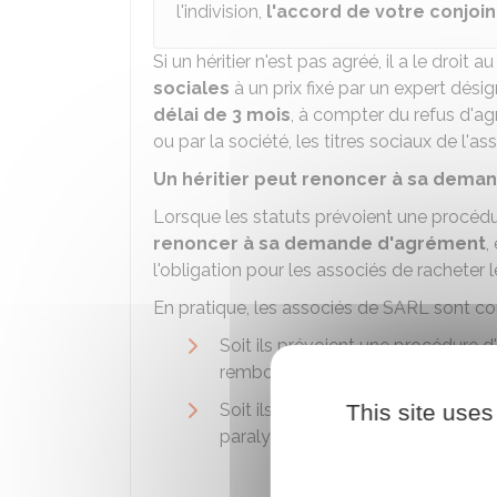
l'indivision,
l'accord de votre conjoin
Si un héritier n'est pas agréé, il a le droit a
sociales
à un prix fixé par un expert dési
délai de 3 mois
, à compter du refus d'agr
ou par la société, les titres sociaux de l'as
Un héritier peut renoncer à sa dema
Lorsque les statuts prévoient une procédure
renoncer à sa demande d'agrément
,
l'obligation pour les associés de racheter l
En pratique, les associés de SARL sont con
Soit ils prévoient une procédure d'
rembourser la valeur des parts so
Soit ils laissent les héritiers entre
This site uses
paralysie dans les prises de décisi