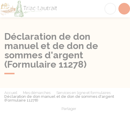
Triac-Lautrait
Acc
Déclaration de don
manuel et de don de
sommes d'argent
(Formulaire 11278)
Accueil
Mes démarches
Services en ligne et formulaires
Déclaration de don manuel et de don de sommes d'argent
(Formulaire 11278)
Partager
Partager sur Facebook
Partager sur X - Twit
Partager sur
Par