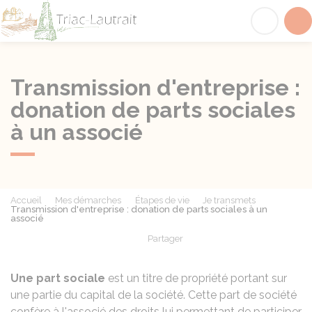
Triac-Lautrait
Acc
Transmission d'entreprise :
donation de parts sociales
à un associé
Accueil
Mes démarches
Étapes de vie
Je transmets
Transmission d'entreprise : donation de parts sociales à un
associé
Partager
Partager sur Facebook
Partager sur X - Twit
Partager sur
Par
Une part sociale
est un titre de propriété portant sur
une partie du capital de la société. Cette part de société
confère à l'associé des droits lui permettant de participer