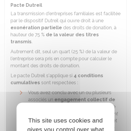
Pacte Dutreil
La transmission d'entreprises familiales est facilitée
par le dispositif Dutreil qui ouvre droit à une
exonération partielle
des droits de donation, à
hauteur de
75 %
de la valeur des titres
transmis
.
Autrement dit, seul un quart (
25 %
) de la valeur de
l'entreprise sera pris en compte pour calculer le
montant des droits de donation.
Le pacte Dutreil s'applique si
4 conditions
cumulatives
sont respectées :
Vous avez conclu avec un ou plusieurs
associés un
engagement collectif de
conservation
des titres, pour une durée
d'au moins
2 ans
. On parle
d'engagement
This site uses cookies and
unilatéral
si vous êtes associé unique. Cet
engagement doit être en cours à la date
gives you control over what