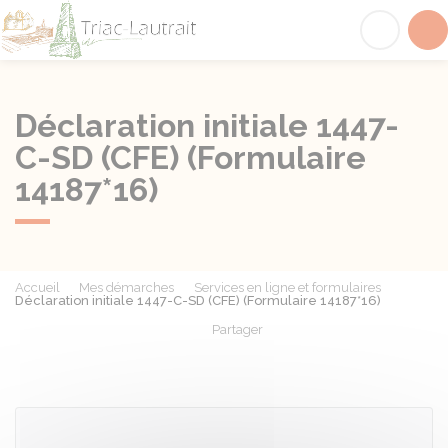
Triac-Lautrait
Acc
Déclaration initiale 1447-
C-SD (CFE) (Formulaire
14187*16)
Accueil
Mes démarches
Services en ligne et formulaires
Déclaration initiale 1447-C-SD (CFE) (Formulaire 14187*16)
Partager
Partager sur Facebook
Partager sur X - Twit
Partager sur
Par