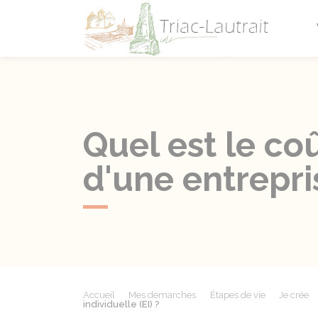
Triac-L
Quel est le co
d'une entrepris
Accueil
Mes démarches
Étapes de vie
Je crée
individuelle (EI) ?