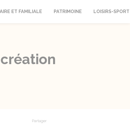
AIRE ET FAMILIALE
PATRIMOINE
LOISIRS-SPORT
 création
Partager
Partager sur Facebook
Partager sur X - Twitter
Partager sur Linkedin
Partager par em