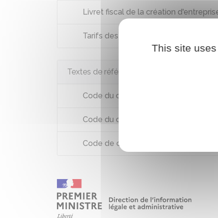
Livret fiscal de la création d'entrepris
Tarifs des greffes des tribunaux de
This site uses
Textes de référence
Code du commerce : article L743-13
Code du commerce : articles R444-1
Code de commerce : annexe 1-4