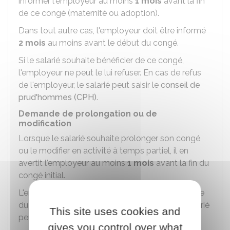
informer l'employeur au moins
1 mois
avant la fin
de ce congé (maternité ou adoption).
Dans tout autre cas, l'employeur doit être informé
2 mois
au moins avant le début du congé.
Si le salarié souhaite bénéficier de ce congé,
l'employeur ne peut le lui refuser. En cas de refus
de l'employeur, le salarié peut saisir le
conseil de
prud'hommes (CPH)
.
Demande de prolongation ou de
modification
Lorsque le salarié souhaite prolonger son congé
ou le modifier en activité à temps partiel, il en
avertit l'employeur au moins
1 mois
avant la fin du
congé initial.
L'employeur ne peut pas s'opposer à la demande
du salarié. En cas de refus de l'employeur, le salarié
This site uses cookies and
peut saisir le
conseil de prud'hommes (CPH)
.
gives you control over what