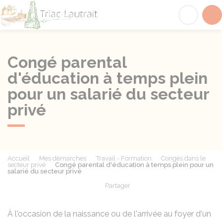
Triac-Lautrait
Acc
Congé parental
d'éducation à temps plein
pour un salarié du secteur
privé
Accueil
Mes démarches
Travail - Formation
Congés dans le
secteur privé
Congé parental d'éducation à temps plein pour un
salarié du secteur privé
Partager
Partager sur Facebook
Partager sur X - Twit
Partager sur
Par
À l'occasion de la naissance ou de l'arrivée au foyer d'un