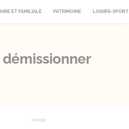
AIRE ET FAMILIALE
PATRIMOINE
LOISIRS-SPORT
l démissionner
Partager
Partager sur Facebook
Partager sur X - Twitter
Partager sur Linkedin
Partager par em