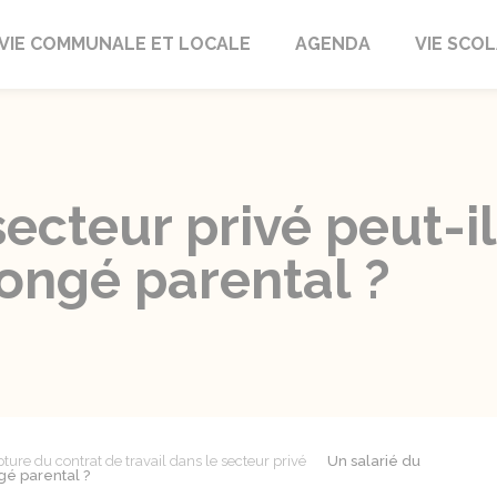
autrait
VIE COMMUNALE ET LOCALE
AGENDA
VIE SCOL
secteur privé peut-i
ongé parental ?
ture du contrat de travail dans le secteur privé
Un salarié du
gé parental ?