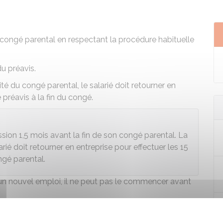
n congé parental en respectant la
procédure habituelle
du préavis.
ité du congé parental, le salarié doit retourner en
 préavis à la fin du congé.
sion 1,5 mois avant la fin de son congé parental. La
rié doit retourner en entreprise pour effectuer les 15
ngé parental.
é un nouvel emploi, il ne peut pas le commencer avant
 de son employeur pour réduire la durée du préavis ou
epter la demande du salarié.