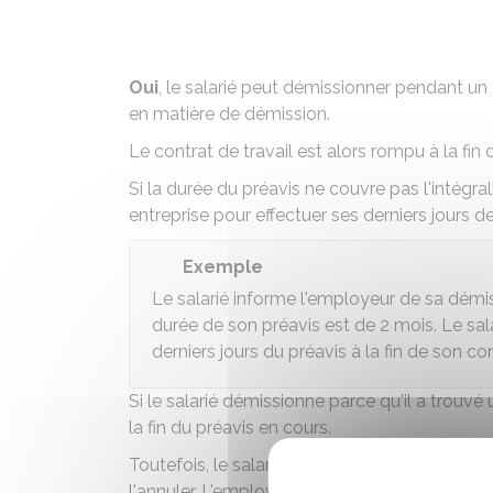
Oui
, le salarié peut démissionner pendant u
en matière de démission
.
Le contrat de travail est alors rompu à la fin 
Si la durée du préavis ne couvre pas l'intégral
entreprise pour effectuer ses derniers jours de
Exemple
Le salarié informe l'employeur de sa démis
durée de son préavis est de 2 mois. Le sala
derniers jours du préavis à la fin de son co
Si le salarié démissionne parce qu'il a trouv
la fin du préavis en cours.
Toutefois, le salarié peut demander l'accord
l'annuler. L'employeur n'est pas obligé d'acc