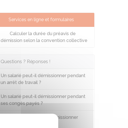
Services en ligne et formulaires
Calculer la durée du préavis de
démission selon la convention collective
Questions ? Réponses !
Un salarié peut-il démissionner pendant
un arrêt de travail ?
Un salarié peut-il démissionner pendant
ses congés payés ?
Une salariée peut-elle démissionner
pendant sa grossesse ?