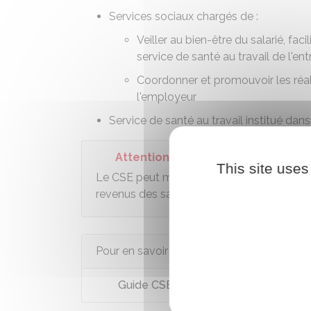
Services sociaux chargés de :
Veiller au bien-être du salarié, fac
service de santé au travail de l'ent
Coordonner et promouvoir les réal
l'employeur
Service de santé au travail institué dans 
Attention
This site uses
Le CSE peut moduler les avantages en fonct
revenus des salariés ou l'âge des enfants.
Pour en savoir plus
Guide CSE : Principes applicables en m