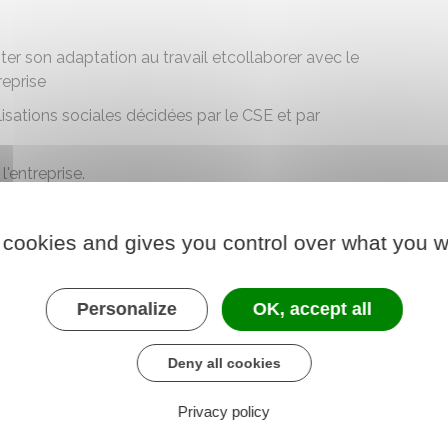
iliter son adaptation au travail etcollaborer avec le
reprise
isations sociales décidées par le CSE et par
l'entreprise.
 cookies and gives you control over what you w
ion de certains critères tels que, par exemple, les
Personalize
OK, accept all
Deny all cookies
atière de cotisations sur les prestations
Privacy policy