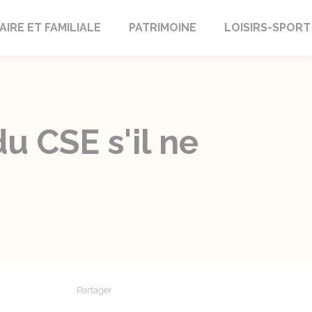
AIRE ET FAMILIALE
PATRIMOINE
LOISIRS-SPORT
du CSE s'il ne
Partager
Partager sur Facebook
Partager sur X - Twitter
Partager sur Linkedin
Partager par em