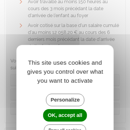
Avoir travaillé au moins 150 heures au
cours des 3 mois précédant la date
d'arrivée de l'enfant au foyer
Avoir cotisé sur la base d'un salaire cumulé
d'au moins
12 058,20 €
au cours des 6
derniers mois précédant la date d'arrivée
de l'enfant au foyer
Vous devez également obtenir les documents
This site uses cookies and
suivants en fonction du lieu de l'adoption :
gives you control over what
you want to activate
En France
Espace Schengen
Personalize
Dans un autre pays
OK, accept all
Deny all cookies