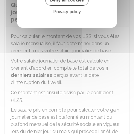
Quel est le montant des indemnités
journalières perçues par le salarié
Privacy policy
pendant le congé d'adoption ?
Pour calculer le montant de vos
IJSS
, si vous êtes
salarié mensualisé, il faut déterminer dans un
premier temps votre salaire journalier de base.
Votre salaire journalier de base est calculé en
prenant d'abord en compte le total de vos
3
derniers salaires
perçus avant la date
d'interruption du travail.
Ce montant est ensuite divisé par le coefficient
91,25.
Le salaire pris en compte pour calculer votre gain
journalier de base est plafonné au montant du
plafond mensuel de la sécurité sociale en vigueur
lors du dernier jour du mois qui précède l'arrêt de