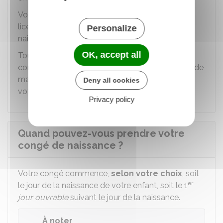
Votre employeur ne peut pas non plus vous
licencier durant les
10 semaines
suivant la
Personalize
naissance de votre enfant.
OK, accept all
Toutefois, votre employeur peut rompre votre
contrat en cas de faute grave ou d'impossibilité de
maintenir votre contrat pour un motif autre que
Deny all cookies
votre congé de naissance.
Privacy policy
Quand pouvez-vous prendre votre
congé de naissance ?
Votre congé commence,
selon votre choix
, soit
er
le jour de la naissance de votre enfant, soit le 1
jour ouvrable
suivant le jour de la naissance.
À noter