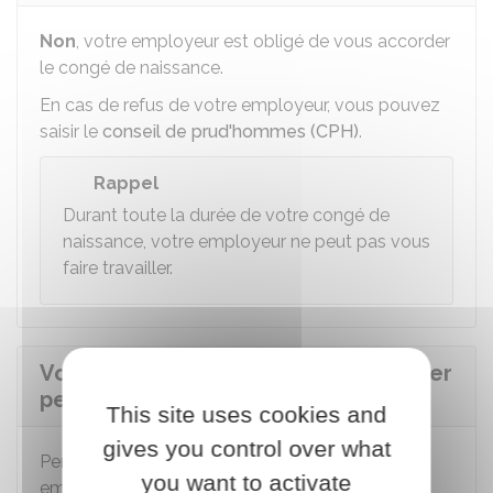
Non
, votre employeur est obligé de vous accorder
le congé de naissance.
En cas de refus de votre employeur, vous pouvez
saisir le
conseil de prud'hommes (CPH)
.
Rappel
Durant toute la durée de votre congé de
naissance, votre employeur ne peut pas vous
faire travailler.
Votre employeur peut-il vous licencier
pendant votre congé de naissance ?
This site uses cookies and
gives you control over what
Pendant votre congé de naissance, votre
you want to activate
employeur ne peut pas vous licencier.