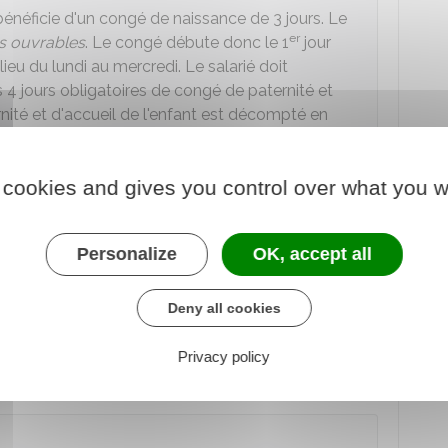
 bénéficie d'un congé de naissance de 3 jours. Le
er
s ouvrables
. Le congé débute donc le 1
jour
lieu du lundi au mercredi. Le salarié doit
 jours obligatoires de congé de paternité et
rnité et d'accueil de l'enfant est décompté en
anche. Le salarié doit donc prendre un congé
 cookies and gives you control over what you w
 28 jours en cas de naissance multiple) de congé
Personalize
OK, accept all
 21 jours dans les
6 mois qui suivent la
Deny all cookies
ours peut être fractionnée.
ule fois ou en 2 périodes au plus.
Privacy policy
e durée minimale de
5 jours
.