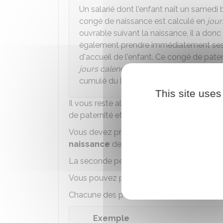
Un salarié dont l'enfant naît un samedi
congé de naissance est calculé en
jour
ouvrable suivant la naissance, il a donc 
également prendre immédiatement ses 4
d'accueil de l'enfant. Ce congé de pate
jours calendaires
, soit du jeudi au dim
cumulé du lundi au dimanche.
This site uses
Il vous reste alors
21 jours
calendaires
(ou
de paternité et d'accueil de l'enfant.
Vous devez prendre
impérativement
ces
naissance
de l'enfant.
La seconde période de votre congé de 21 j
Vous pouvez prendre ces 21 jours en une se
Chacune des périodes doit comporter un
Exemple