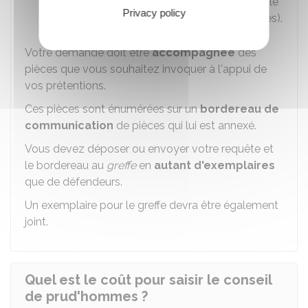
demande. Elle doit mentionner l'ensemble
Privacy policy
de vos
prétentions
(sommes réclamées).
Votre demande doit être
accompagnée
des
pièces que vous souhaitez invoquer à l'appui de
vos prétentions.
Ces pièces sont énumérées sur un
bordereau de
communication
de pièces qui lui est annexé.
Vous devez déposer ou envoyer votre requête et
le bordereau au
greffe
en
autant d'exemplaires
que de défendeurs.
Un exemplaire pour le greffe devra être également
joint.
Quel est le coût pour saisir le conseil
de prud'hommes ?