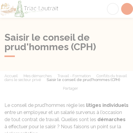
Triac-Lautrait
Acc
Saisir le conseil de
prud'hommes (CPH)
Accueil
Mes démarches
Travail - Formation
Conflits du travail
dans le secteur privé
Saisir le conseil de prud'hommes (CPH)
Partager
Partager sur Facebook
Partager sur X - Twit
Partager sur
Par
Le conseil de prud'hommes règle les
litiges
individuels
entre un employeur et un salarié survenus à l'occasion
de tout contrat de travail. Quelles sont les
démarches
à effectuer pour le saisir ? Nous faisons un point sur la