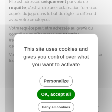
Elle est adressée
uniquement
par voie de
requête
, c'est-à-dire une réclamation formulée
auprès du juge dans le but de régler le différend
avec votre employeur.
Votre requête peut être adressée au
greffe
du
conseil de prud'hommes par
courrier
(recommandé ou non). Elle peut également être
déposée
directement
au greffe.
This site uses cookies and
Votre demande,
datée et signée
, doit comporter
gives you control over what
les éléments suivants :
you want to activate
Vos coordonnées (nom, prénom(s),
adresse...)
Personalize
Coordonnées du
défendeur
(employeur
contre qui la demande est réalisée)
OK, accept all
Objet
de la demande
Exposé sommaire
des motifs de votre
Deny all cookies