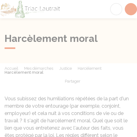
Triac-Lautrait
Acc
Harcèlement moral
Accueil
Mes démarches
Justice
Harcèlement
Harcèlement moral
Partager
Partager sur Facebook
Partager sur X - Twit
Partager sur
Par
Vous subissez des humiliations répétées de la part d'un
membre de votre entourage (par exemple, conjoint,
employeur) et cela nuit à vos conditions de vie ou de
travail ? Il s'agit de harcèlement moral. Quel que soit le
lien que vous entretenez avec l'auteur des faits, vous
êtes protégé par la loi. Les règles diffèrent selon le