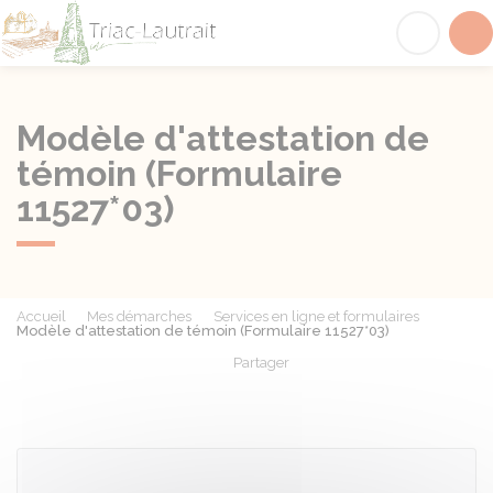
Triac-Lautrait
Acc
Modèle d'attestation de
témoin (Formulaire
11527*03)
Accueil
Mes démarches
Services en ligne et formulaires
Modèle d'attestation de témoin (Formulaire 11527*03)
Partager
Partager sur Facebook
Partager sur X - Twit
Partager sur
Par