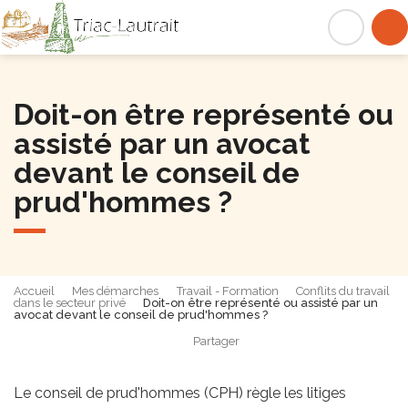
Triac-Lautrait
Acc
Doit-on être représenté ou
assisté par un avocat
devant le conseil de
prud'hommes ?
Accueil
Mes démarches
Travail - Formation
Conflits du travail
dans le secteur privé
Doit-on être représenté ou assisté par un
avocat devant le conseil de prud'hommes ?
Partager
Partager sur Facebook
Partager sur X - Twit
Partager sur
Par
Le conseil de prud'hommes (CPH) règle les litiges