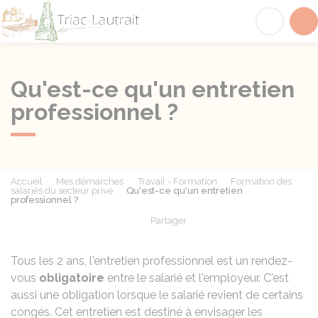
Triac-Lautrait
Acc
Qu'est-ce qu'un entretien
professionnel ?
Accueil
Mes démarches
Travail - Formation
Formation des
salariés du secteur privé
Qu'est-ce qu'un entretien
professionnel ?
Partager
Partager sur Facebook
Partager sur X - Twit
Partager sur
Par
Tous les 2 ans, l'entretien professionnel est un rendez-
vous
obligatoire
entre le salarié et l'employeur. C'est
aussi une obligation lorsque le salarié revient de certains
congés. Cet entretien est destiné à envisager les