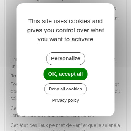
Période de mobilité volontaire sécurisée
Période d'activité à temps partiel après un
This site uses cookies and
congé de maternité
ou
d'adoption
gives you control over what
Arrêt maladie de plus de 6 mois
you want to activate
Mandat syndical.
Personalize
L'entretien peut avoir lieu, à l'initiative du salarié, à
une date antérieure à la reprise de poste.
OK, accept all
Tous les 6 ans
Tous les 6 ans, l'entretien professionnel fait un état
Deny all cookies
des lieux récapitulatif du parcours professionnel du
salarié.
Privacy policy
Cette durée s'apprécie en tenant compte de
l'ancienneté du salarié dans l'entreprise.
Cet état des lieux permet de vérifier que le salarié a