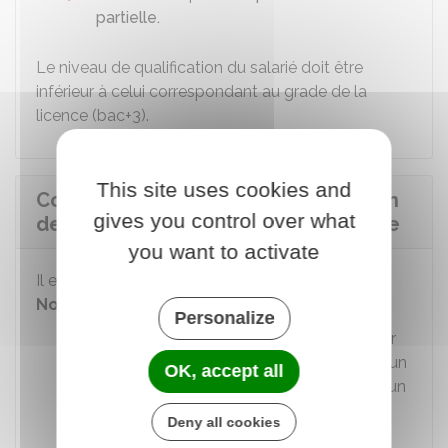
partielle.
Le niveau de qualification du salarié doit être
inférieur à celui correspondant au grade de la
licence (bac+3).
This site uses cookies and
Congé pour examen ou de formation
gives you control over what
de cadres et animateurs de jeunesse
you want to activate
Il existe plusieurs autres congés spécifiques.
Notamment
:
Personalize
Le
congé pour examen
permet d'obtenir
une autorisation d'absence pour passer un
OK, accept all
ou plusieurs examens en vue d'acquérir un
certain titre ou diplôme
Deny all cookies
Le
congé de formation de cadres et