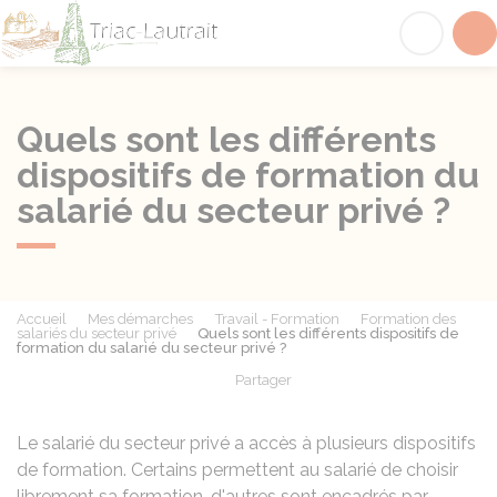
Triac-Lautrait
Acc
Quels sont les différents
dispositifs de formation du
salarié du secteur privé ?
Accueil
Mes démarches
Travail - Formation
Formation des
salariés du secteur privé
Quels sont les différents dispositifs de
formation du salarié du secteur privé ?
Partager
Partager sur Facebook
Partager sur X - Twit
Partager sur
Par
Le salarié du secteur privé a accès à plusieurs dispositifs
de formation. Certains permettent au salarié de choisir
librement sa formation, d'autres sont encadrés par