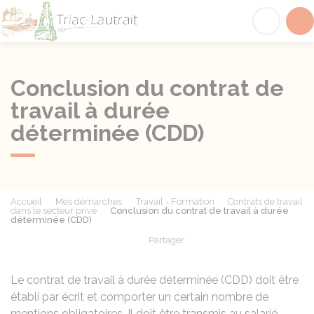
Triac-Lautrait
Acc
Conclusion du contrat de
travail à durée
déterminée (CDD)
Accueil
Mes démarches
Travail - Formation
Contrats de travail
dans le secteur privé
Conclusion du contrat de travail à durée
déterminée (CDD)
Partager
Partager sur Facebook
Partager sur X - Twit
Partager sur
Par
Le contrat de travail à durée déterminée (CDD) doit être
établi par écrit et comporter un certain nombre de
mentions obligatoires. Il doit être transmis au salarié