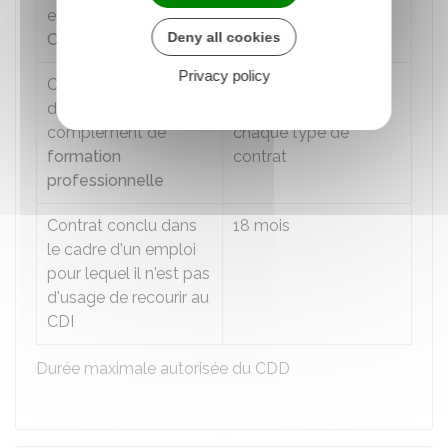
emploi (
CUI-CIE et
contrat
Deny all cookies
CUI-CAE
)
Privacy policy
Contrat en vue
Durée fixée par la loi
d'assurer un
ou le règlement pour
complément de
chaque type de
formation
contrat
professionnelle
Contrat conclu dans
18 mois
le cadre d'un emploi
pour lequel il n'est pas
d'usage de recourir au
CDI
Durée maximale autorisée du CDD