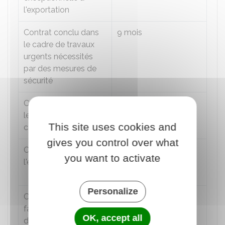
l'exportation
Contrat conclu dans
9 mois
le cadre de travaux
urgents nécessités
par des mesures de
sécurité
Contrat conclu dans
Fin de la saison
le cadre d'un emploi à
This site uses cookies and
caractère saisonnier
gives you control over what
Contrat exécuté à
Réalisation de l'objet
you want to activate
l'étranger
du contrat et dans la
limite de 24 mois.
Personalize
Contrat en vue de
Durée fixée par la loi
favoriser l'embauche
ou le règlement pour
OK, accept all
de personnes sans
chaque type de