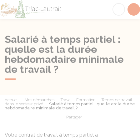
Triac-Lautrait
Acc
Salarié à temps partiel :
quelle est la durée
hebdomadaire minimale
de travail ?
Accueil
Mes démarches
Travail - Formation
Temps de travail
dans le secteur privé
Salarié à temps partiel : quelle est la durée
hebdomadaire minimale de travail ?
Partager
Partager sur Facebook
Partager sur X - Twit
Partager sur
Par
Votre contrat de travail à temps partiel a