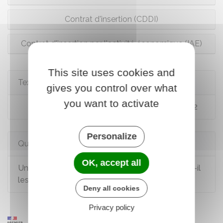
Contrat d'insertion (CDDI)
Contrat d'insertion par l'activité économique (IAE)
This site uses cookies and
Textes de référence
gives you control over what
you want to activate
Code du travail : articles L3123-1 à L3123-32
Personalize
Questions ? Réponses !
OK, accept all
Un ressortissant européen salarié en France a-t-il
les mêmes droits qu'un salarié français ?
Deny all cookies
Privacy policy